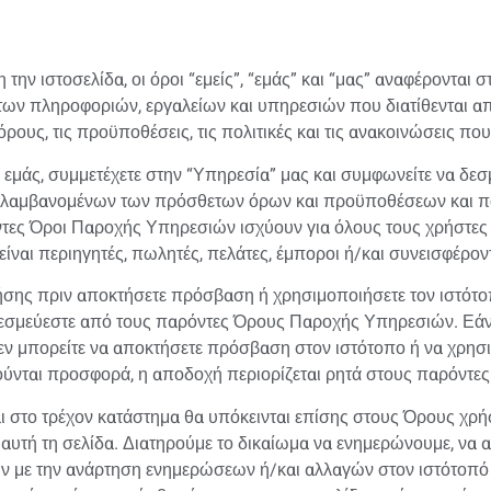
 την ιστοσελίδα, οι όροι “εμείς”, “εμάς” και “μας” αναφέροντ
ων πληροφοριών, εργαλείων και υπηρεσιών που διατίθενται από
ους, τις προϋποθέσεις, τις πολιτικές και τις ανακοινώσεις πο
ό εμάς, συμμετέχετε στην “Υπηρεσία” μας και συμφωνείτε να δε
εριλαμβανομένων των πρόσθετων όρων και προϋποθέσεων και π
τες Όροι Παροχής Υπηρεσιών ισχύουν για όλους τους χρήστες 
ναι περιηγητές, πωλητές, πελάτες, έμποροι ή/και συνεισφέρον
σης πριν αποκτήσετε πρόσβαση ή χρησιμοποιήσετε τον ιστότο
δεσμεύεστε από τους παρόντες Όρους Παροχής Υπηρεσιών. Εάν
δεν μπορείτε να αποκτήσετε πρόσβαση στον ιστότοπο ή να χρη
ύνται προσφορά, η αποδοχή περιορίζεται ρητά στους παρόντ
 στο τρέχον κατάστημα θα υπόκεινται επίσης στους Όρους χρήσ
τή τη σελίδα. Διατηρούμε το δικαίωμα να ενημερώνουμε, να α
ε την ανάρτηση ενημερώσεων ή/και αλλαγών στον ιστότοπό μα