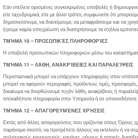
Εάν στείλετε ορισμένες συγκεκριμένες υποβολές ή δημιουργικές
είτε ταχυδρομικά, είτε με άλλο τρόπο, συμφωνείτε ότι μπορού
δημοσιεύσουμε, να διανείμουμε, να μεταφράσουμε και να χρη
έχουμε καμία υποχρέωση να διατηρήσουμε τα σχόλια εμπιστευ
ΤΜΉΜΑ 10 – ΠΡΟΣΩΠΙΚΈΣ ΠΛΗΡΟΦΟΡΊΕΣ
Η υποβολή προσωπικών πληροφοριών μέσω του καταστήματος
ΤΜΉΜΑ 11 – ΛΆΘΗ, ΑΝΑΚΡΊΒΕΙΕΣ ΚΑΙ ΠΑΡΑΛΕΊΨΕΙΣ
Περιστασιακά μπορεί να υπάρχουν πληροφορίες στον ιστότοπ
μπορεί να αφορούν περιγραφές προϊόντων, τιμές, προσφορές,
δικαίωμα να διορθώνουμε τυχόν λάθη, ανακρίβειες ή παραλεί
οποιαδήποτε πληροφορία στην Υπηρεσία ή σε οποιονδήποτε σ
ΤΜΉΜΑ 12 – ΑΠΑΓΟΡΕΥΜΈΝΕΣ ΧΡΉΣΕΙΣ
Εκτός από άλλες απαγορεύσεις που ορίζονται στους Όρους χρ
παράνομο σκοπό, να προτρέπετε άλλους να εκτελούν ή να συμ
πολιτειακούς κανονισμούς, κανόνες, νόμους ή τοπικές διατάξει