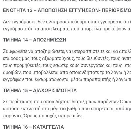
ΕΝΌΤΗΤΑ 13 – ΑΠΟΠΟΊΗΣΗ ΕΓΓΥΉΣΕΩΝ- ΠΕΡΙΟΡΙΣΜ
Δεν εγγυόμαστε, δεν αντιπροσωπεύουμε ούτε εγγυόμαστε ότι η
εγγυόμαστε ότι τα αποτελέσματα που μπορεί να προκύψουν από
ΤΜΉΜΑ 14 – ΑΠΟΖΗΜΊΩΣΗ
Συμφωνείτε να αποζημιώσετε, να υπερασπιστείτε και να απαλλάξ
εταίρους μας, τους αξιωματούχους, τους διευθυντές, τους α
τους προμηθευτές, τους εσωτερικούς συνεργάτες και τους υ
αμοιβών, που υποβάλλεται από οποιονδήποτε τρίτο λόγω ή
εγγράφων που ενσωματώνονται μέσω παραπομπής ή λόγω της
ΤΜΉΜΑ 15 – ΔΙΑΧΩΡΙΣΙΜΌΤΗΤΑ
Σε περίπτωση που οποιαδήποτε διάταξη των παρόντων Όρων π
ωστόσο εκτελεστή στο μέγιστο βαθμό που επιτρέπεται από την 
παρόντες Όρους παροχής υπηρεσιών.
ΤΜΉΜΑ 16 – ΚΑΤΑΓΓΕΛΊΑ