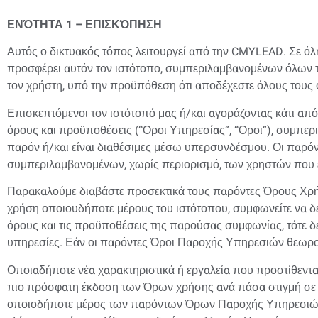
ΕΝΌΤΗΤΑ 1 – ΕΠΙΣΚΌΠΗΣΗ
Αυτός ο δικτυακός τόπος λειτουργεί από την CMYLEAD. Σε όλη
προσφέρει αυτόν τον ιστότοπο, συμπεριλαμβανομένων όλων τ
τον χρήστη, υπό την προϋπόθεση ότι αποδέχεστε όλους τους όρ
Επισκεπτόμενοι τον ιστότοπό μας ή/και αγοράζοντας κάτι απ
όρους και προϋποθέσεις (“Όροι Υπηρεσίας”, “Όροι”), συμπ
παρόν ή/και είναι διαθέσιμες μέσω υπερσυνδέσμου. Οι παρόν
συμπεριλαμβανομένων, χωρίς περιορισμό, των χρηστών που εί
Παρακαλούμε διαβάστε προσεκτικά τους παρόντες Όρους Χρή
χρήση οποιουδήποτε μέρους του ιστότοπου, συμφωνείτε να 
όρους και τις προϋποθέσεις της παρούσας συμφωνίας, τότε 
υπηρεσίες. Εάν οι παρόντες Όροι Παροχής Υπηρεσιών θεωρο
Οποιαδήποτε νέα χαρακτηριστικά ή εργαλεία που προστίθενται
πιο πρόσφατη έκδοση των Όρων χρήσης ανά πάσα στιγμή σε αυ
οποιοδήποτε μέρος των παρόντων Όρων Παροχής Υπηρεσιών μ