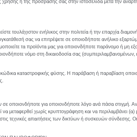
της χρήσης ή της πρόσβασής σας στην ιστοσελίδα μετά την ανά
τε τουλάχιστον ενήλικος στην πολιτεία ή την επαρχία διαμονής
 συγκατάθεσή σας να επιτρέψετε σε οποιοδήποτε ανήλικο εξαρτώ
σιμοποιείτε τα προϊόντα μας για οποιονδήποτε παράνομο ή μη ε
ποιονδήποτε νόμο στη δικαιοδοσία σας (συμπεριλαμβανομένων, ε
ε κώδικα καταστροφικής φύσης. Η παράβαση ή παραβίαση οποι
ς.
σε οποιονδήποτε για οποιονδήποτε λόγο ανά πάσα στιγμή. Αντ
ρεί να μεταφερθεί χωρίς κρυπτογράφηση και να περιλαμβάνει (α
στις τεχνικές απαιτήσεις των δικτύων ή συσκευών σύνδεσης. Ο