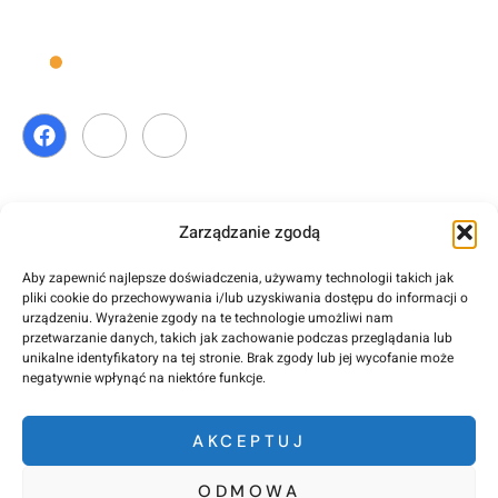
Copyright ⓒ 2026 CmyLead Wszelkie prawa zastrzeżone.
Zarządzanie zgodą
Przydatne Linki
Aby zapewnić najlepsze doświadczenia, używamy technologii takich jak
pliki cookie do przechowywania i/lub uzyskiwania dostępu do informacji o
urządzeniu. Wyrażenie zgody na te technologie umożliwi nam
Strona główna
Przegląd
O nas
Cechy
Wycena
F.A.Q
Kontakt
przetwarzanie danych, takich jak zachowanie podczas przeglądania lub
unikalne identyfikatory na tej stronie. Brak zgody lub jej wycofanie może
negatywnie wpłynąć na niektóre funkcje.
Polityka prywatności
Regulamin
Polityka bezpieczeństwa
AKCEPTUJ
ODMOWA