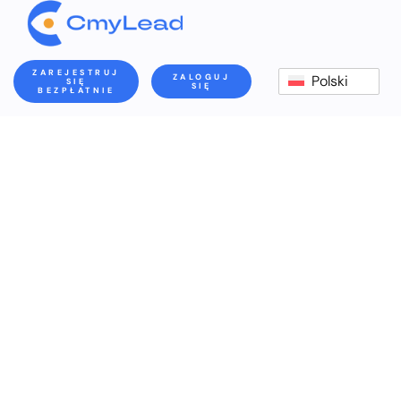
ZAREJESTRUJ
ZALOGUJ
Polski
SIĘ
SIĘ
BEZPŁATNIE
Warunki Użytkowania