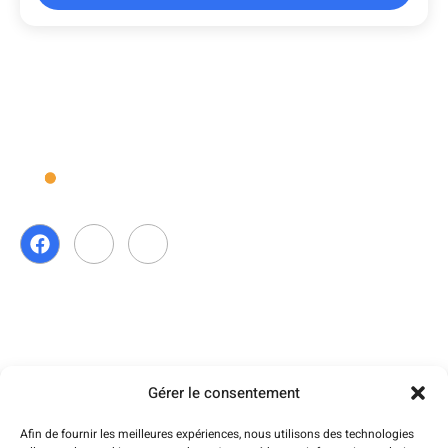
Copyright ⓒ 2026 CmyLead Tous droits réservés.
Liens Utiles
Gérer le consentement
Accueil
Vue d'ensemble
A propos de nous
Caractéristiques
Afin de fournir les meilleures expériences, nous utilisons des technologies