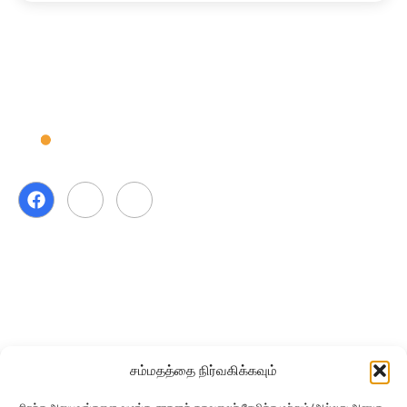
பதிப்புரிமை ⓒ 2026 CmyLead அனைத்து உரிமைகளும்
பாதுகாக்கப்பட்டவை.
பயனுள்ள இணைப்புகள்
சம்மதத்தை நிர்வகிக்கவும்
வீடு
கண்ணோட்டம்
எங்களைப் பற்றி
அம்சங்கள்
விலை நிர்ணயம்