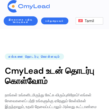
இலவசமாக பதிவு
Tamil
உள்நுழையவும்
செய்யுங்கள்
எங்களை தொடர்பு கொள்ளவும்
CmyLead உடன் தொடர்பு
கொள்வோம்
நாங்கள் உங்களிடமிருந்து கேட்க விரும்புகிறோம்! எங்கள்
சேவைகளைப் பற்றி உங்களுக்கு ஏதேனும் கேள்விகள்
இருந்தாலும், உதவி தேவைப்பட்டாலும் அல்லது கூட்டாண்மை