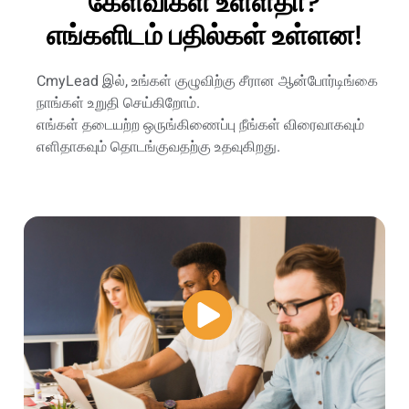
கேள்விகள் உள்ளதா?
எங்களிடம் பதில்கள் உள்ளன!
CmyLead இல், உங்கள் குழுவிற்கு சீரான ஆன்போர்டிங்கை
நாங்கள் உறுதி செய்கிறோம்.
எங்கள் தடையற்ற ஒருங்கிணைப்பு நீங்கள் விரைவாகவும்
எளிதாகவும் தொடங்குவதற்கு உதவுகிறது.