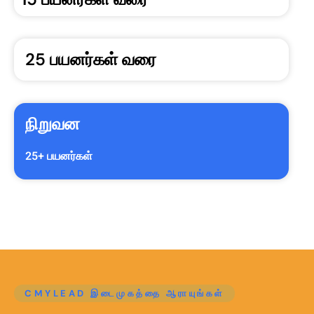
25 பயனர்கள் வரை
நிறுவன
25+ பயனர்கள்
CMYLEAD இடைமுகத்தை ஆராயுங்கள்