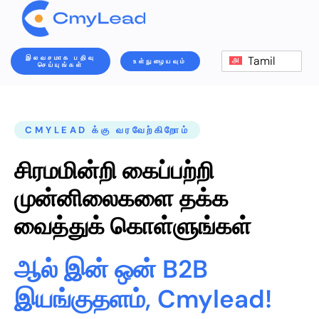
இலவசமாக பதிவு
Tamil
உள்நுழையவும்
செய்யுங்கள்
CMYLEAD க்கு வரவேற்கிறோம்
சிரமமின்றி கைப்பற்றி
முன்னிலைகளை தக்க
வைத்துக் கொள்ளுங்கள்
ஆல் இன் ஒன் B2B
இயங்குதளம், Cmylead!