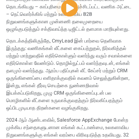
தொடங்கியது – காப்புரிமை பெற்ற அச்சிடப்பட்ட வணிக அட்டை
– நெட்வொர்க்கிங் மற்றும் உலகளாவிய B2B
நிறுவனங்களுக்கான முன்னணி தலைமுறையை
ஒழுங்குபடுத்தும் சக்திவாய்ந்த டிஜிட்டல் தளமாக மாறியுள்ளது.
தொடக்கத்திலிருந்தே, CmyLead இன் பார்வை தெளிவாக
இருந்தது: வணிகங்கள் லீட்களை கைப்பற்றுதல், நிர்வகித்தல்
மற்றும் மாற்றுவதில் எதிர்கொள்ளும் வளர்ந்து வரும் சவால்களை
எதிர்கொள்ள வேண்டும். தொழில்நுட்பம் வளர்ந்தவுடன், எங்கள்
தளமும் வளர்ந்தது. ஆரம்ப பதிப்புகள் லீட் கேப்சர் மற்றும் CRM
ஒருங்கிணைப்பை எளிதாக்குவதில் கவனம் செலுத்துகின்றன,
இன்று, எங்கள் தீர்வு செயற்கை நுண்ணறிவால்
இயக்கப்படுகிறது, முழு CRM ஒருங்கிணைப்புடன் பல
மொழிகளில் லீட்களை உருவாக்குவதற்கும் நிர்வகிப்பதற்கும்
ஒப்பிடமுடியாத திறன்களை வழங்குகிறது.
2024 ஆம் ஆண்டளவில், Salesforce AppExchange போன்ற
முக்கிய சந்தைகளுடனான எங்கள் கூட்டாண்மை, உலகளாவிய
நிறுவனங்களுக்கு எங்கள் வரம்பை விரிவுபடுத்த உதவியது. 32