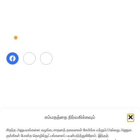
பதிப்புரிமை ⓒ 2026 CmyLead அனைத்து உரிமைகளும்
பாதுகாக்கப்பட்டவை.
பயனுள்ள இணைப்புகள்
சம்மதத்தை நிர்வகிக்கவும்
வீடு
கண்ணோட்டம்
எங்களைப் பற்றி
அம்சங்கள்
விலை நிர்ணயம்
சிறந்த அனுபவங்களை வழங்க, சாதனத் தகவலைச் சேமிக்க மற்றும்/அல்லது அணுக
அடிக்கடி கேட்கப்படும் கேள்விகள்
தொடர்பு கொள்ளவும்
குக்கீகள் போன்ற தொழில்நுட்பங்களைப் பயன்படுத்துகிறோம். இந்தத்