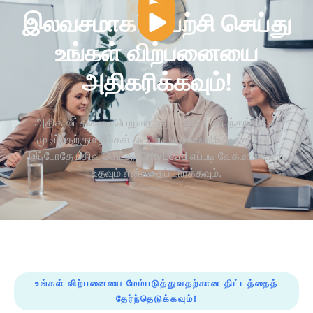
இலவசமாக முயற்சி செய்து
உங்கள் விற்பனையை
அதிகரிக்கவும்!
அதிக லீட்களைப் பெறுவதற்கும் அதிக ஒப்பந்தங்களை
முடிப்பதற்கும் நீங்கள் ஒரு படி தொலைவில் உள்ளீர்கள்.
இப்போதே பதிவு செய்து, CmyLead எப்படி வேகமாக வளர
உதவும் என்பதைப் பார்க்கவும்.
உங்கள் விற்பனையை மேம்படுத்துவதற்கான திட்டத்தைத்
தேர்ந்தெடுக்கவும்!