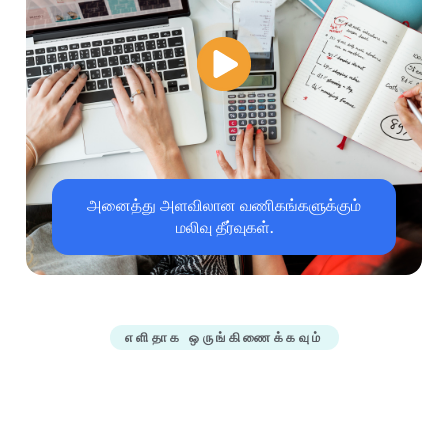
அனைத்து அளவிலான வணிகங்களுக்கும்
மலிவு தீர்வுகள்.
எளிதாக ஒருங்கிணைக்கவும்