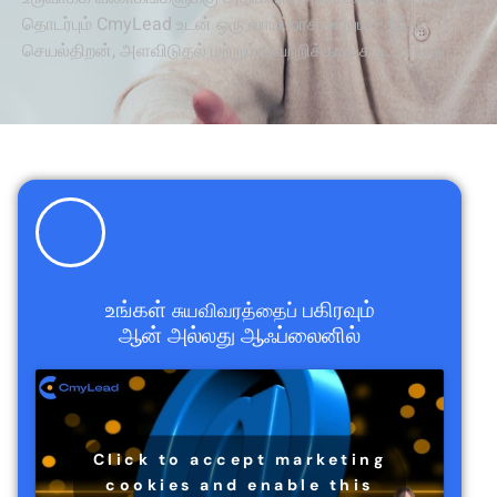
தொடர்பும் CmyLead உடன் ஒரு வாய்ப்பாக மாறும் – இது
செயல்திறன், அளவிடுதல் மற்றும் வெற்றிக்காக கட்டப்பட்டது.
உங்கள்
பகிரவும்
சுயவிவரத்தைப்
ஆன் அல்லது ஆஃப்லைனில்
Click to accept marketing
cookies and enable this