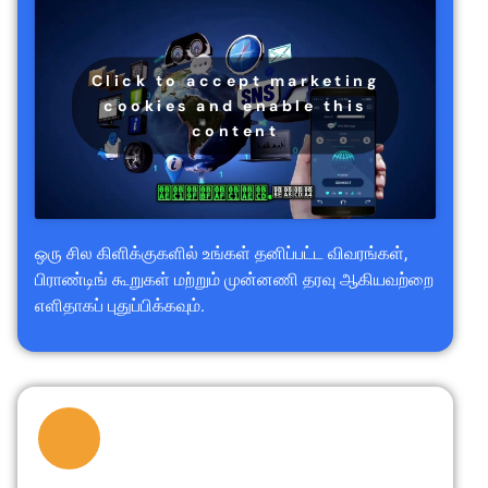
Click to accept marketing
cookies and enable this
content
ஒரு சில கிளிக்குகளில் உங்கள் தனிப்பட்ட விவரங்கள்,
பிராண்டிங் கூறுகள் மற்றும் முன்னணி தரவு ஆகியவற்றை
எளிதாகப் புதுப்பிக்கவும்.