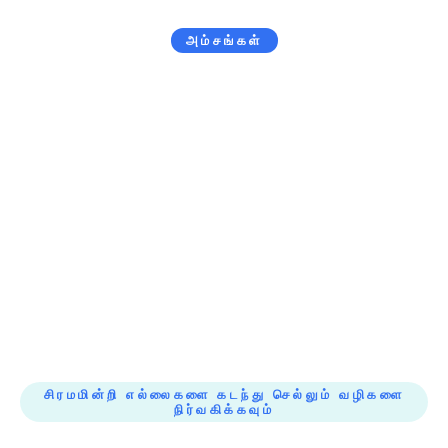
அம்சங்கள்
சிரமமில்லாத லீட் கேப்சர், ஸ்மார்ட் ஒருங்கிணைப்புகள் மற்றும்
நிகழ்நேர பகுப்பாய்வு – அனைத்தும் CmyLead இன் தடையற்ற,
கிளவுட் அடிப்படையிலான இயங்குதளத்தில். அதன்
உள்ளுணர்வு, பயனர் நட்பு இடைமுகம் மூலம், உங்கள் விற்பனை
செயல்முறையை நெறிப்படுத்தலாம் மற்றும் முன்னெப்போதையும்
விட வேகமாக வளர்ச்சியை இயக்கலாம்.
சிரமமின்றி எல்லைகளை கடந்து செல்லும் வழிகளை
நிர்வகிக்கவும்