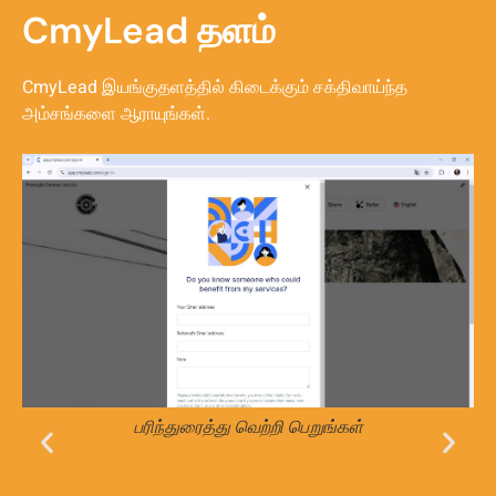
CmyLead தளம்
CmyLead இயங்குதளத்தில் கிடைக்கும் சக்திவாய்ந்த
அம்சங்களை ஆராயுங்கள்.
பரிந்துரைத்து வெற்றி பெறுங்கள்