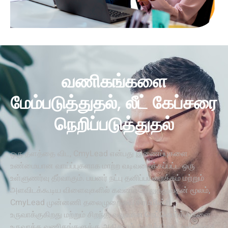
வணிகங்களை
மேம்படுத்துதல், லீட் கேப்சரை
நெறிப்படுத்துதல்
ஒரு தளத்தை விட, CmyLead என்பது இணைப்புகளை
உண்மையான வாய்ப்புகளாக மாற்ற வடிவமைக்கப்பட்ட ஒரு
உள்ளுணர்வு தீர்வாகும். பயனர் நட்பு தனிப்பயனாக்கம் மற்றும்
அளவிடக்கூடிய விளைவுகளில் கவனம் செலுத்துவதன் மூலம்,
CmyLead முன்னணி தலைமுறையை சிரமமின்றி
உருவாக்குகிறது மற்றும் சிறந்த, வலுவான நெட்வொர்க்குகளை
உருவாக்க வணிகங்களுக்கு அதிகாரம் அளிக்கிறது. ஒவ்வொரு