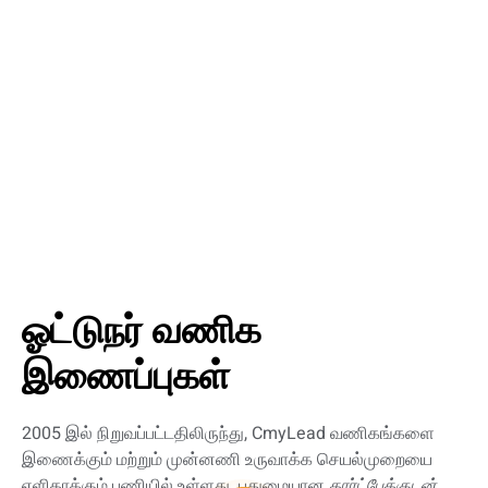
ஓட்டுநர் வணிக
இணைப்புகள்
2005 இல் நிறுவப்பட்டதிலிருந்து, CmyLead வணிகங்களை
இணைக்கும் மற்றும் முன்னணி உருவாக்க செயல்முறையை
எளிதாக்கும் பணியில் உள்ளது. புதுமையான
கார்ட்பேக்குடன்