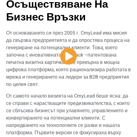
Осъществяване На
Бизнес Връзки
От основаването си през 2005 г. CmyLead има мисия
да свързва предприятията и да опростява процеса на
генериране на потенциални клиенти. Това, което
започна с иновативната
Cardpack –
патентована
печатна визитна картичка – се превърна в мощна
цифрова платформа, която рационализира работата в
мрежа и генерирането на лидери за B2B предприятия
по целия свят.
От самото начало визията на CmyLead беше ясна: да
се справи с нарастващите предизвикателства, с които
се сблъсква бизнесът при улавянето, управлението и
конвертирането на потенциални клиенти. С
напредването на технологиите се разви и нашата
платформа. Първите версии се фокусираха върху