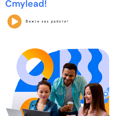
Cmylead!
Вижте как работи!