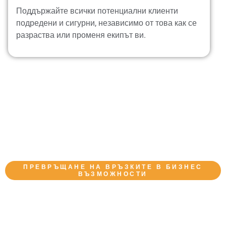
Поддържайте всички потенциални клиенти
подредени и сигурни, независимо от това как се
разраства или променя екипът ви.
ПРЕВРЪЩАНЕ НА ВРЪЗКИТЕ В БИЗНЕС
ВЪЗМОЖНОСТИ
Как Работи CmyLead:
Улавяне На Лийдове И