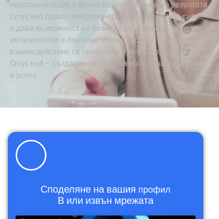
персонализация и фокус върху измеримите резултати,
CmyLead прави генерирането на контакти без усилие
и дава възможност на бизнеса да изгражда по-
интелигентни и по-силни мрежи. Всяко
взаимодействие се превръща във възможност с
CmyLead – създаден за ефективност, мащабируемост
и успех.
Споделяне на вашия
профил
В или извън мрежата