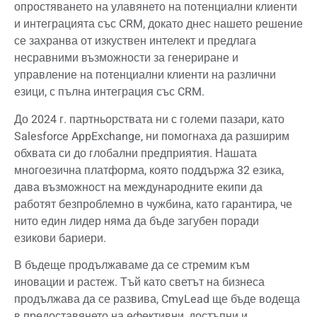
опростяването на улавянето на потенциални клиенти
и интеграцията със CRM, докато днес нашето решение
се захранва от изкуствен интелект и предлага
несравними възможности за генериране и
управление на потенциални клиенти на различни
езици, с пълна интеграция със CRM.
До 2024 г. партньорствата ни с големи пазари, като
Salesforce AppExchange, ни помогнаха да разширим
обхвата си до глобални предприятия. Нашата
многоезична платформа, която поддържа 32 езика,
дава възможност на международните екипи да
работят безпроблемно в чужбина, като гарантира, че
нито един лидер няма да бъде загубен поради
езикови бариери.
В бъдеще продължаваме да се стремим към
иновации и растеж. Тъй като светът на бизнеса
продължава да се развива, CmyLead ще бъде водеща
в предоставянето на ефективни, достъпни и