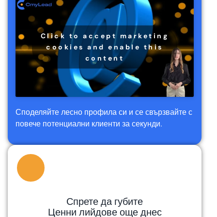
Click to accept marketing
cookies and enable this
content
Споделяйте лесно профила си и се свързвайте с
повече потенциални клиенти за секунди.
Спрете да губите
Ценни лийдове още днес