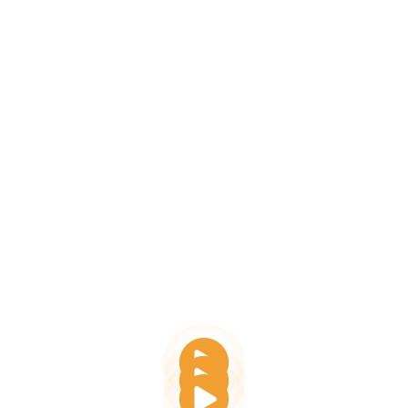
Изграждане На Връзки
CmyLead е цялостна платформа, предназначена да
помогне на бизнеса да набира потенциални клиенти и да
изгражда ценни връзки. Тя съчетава цифрови визитки,
анализи в реално време и интеграция със CRM, за да
рационализира работата в мрежа и да измерва успеха
на взаимодействията ви.