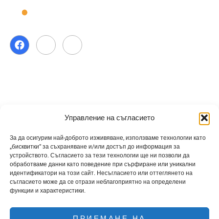
Copyright ⓒ 2026 CmyLead Всички права запазени.
Полезни Връзки
Управление на съгласието
Начало
Преглед
За нас
Характеристики
Ценообразуване
За да осигурим най-доброто изживяване, използваме технологии като
„бисквитки“ за съхраняване и/или достъп до информация за
F.A.Q
Свържете се с
устройството. Съгласието за тези технологии ще ни позволи да
обработваме данни като поведение при сърфиране или уникални
идентификатори на този сайт. Несъгласието или оттеглянето на
съгласието може да се отрази неблагоприятно на определени
функции и характеристики.
Политика за поверителност
Правила и условия
Политика за сигурност
ПРИЕМАНЕ НА