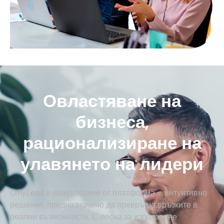
Овластяване на
бизнеса,
рационализиране на
улавянето на лидери
CmyLead е нещо повече от платформа – интуитивно
решение, предназначено да превръща връзките в
реални възможности. С лесна за използване