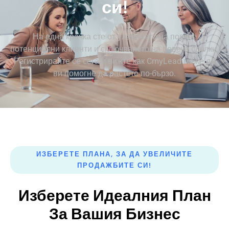
си!
На една крачка сте от улавянето на повече
потенциални клиенти и сключването на повече сделки.
Регистрирайте се сега и вижте как CmyLead може да
ви помогне да растете по-бързо.
ИЗБЕРЕТЕ ПЛАНА, ЗА ДА УВЕЛИЧИТЕ
ПРОДАЖБИТЕ СИ!
Изберете Идеалния План
За Вашия Бизнес