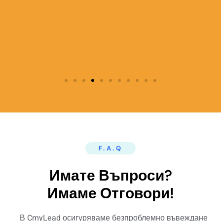
F.A.Q
Имате Въпроси?
Имаме Отговори!
В CmyLead осигуряваме безпроблемно въвеждане