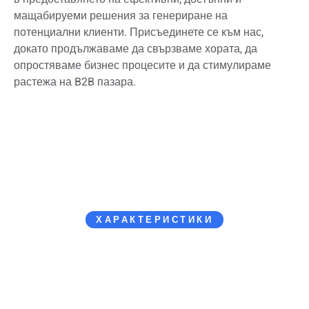
мащабируеми решения за генериране на
потенциални клиенти. Присъединете се към нас,
докато продължаваме да свързваме хората, да
опростяваме бизнес процесите и да стимулираме
растежа на B2B пазара.
ХАРАКТЕРИСТИКИ
Безпроблемно улавяне на потенциални клиенти,
интелигентни интеграции и анализи в реално време –
всичко това в безпроблемната, базирана на облак
платформа на CmyLead. С нейния интуитивен и