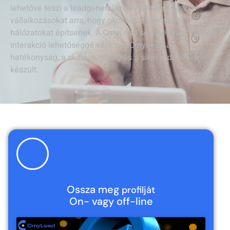
lehetővé teszi a leadgenerálást, és képessé teszi a
vállalkozásokat arra, hogy okosabb és erősebb
hálózatokat építsenek. A CmyLead segítségével minden
interakció lehetőséggé válik – a CmyLead a
hatékonyság, a skálázhatóság és a siker érdekében
készült.
Ossza meg
profilját
On- vagy off-line