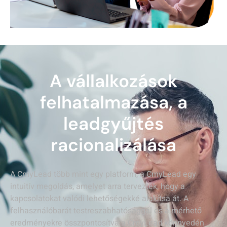
A vállalkozások
felhatalmazása, a
leadgyűjtés
racionalizálása
A CmyLead több mint egy platform, a CmyLead egy
intuitív megoldás, amelyet arra terveztek, hogy a
kapcsolatokat valódi lehetőségekké alakítsa át. A
felhasználóbarát testreszabhatósággal és a mérhető
eredményekre összpontosítva a CmyLead könnyedén