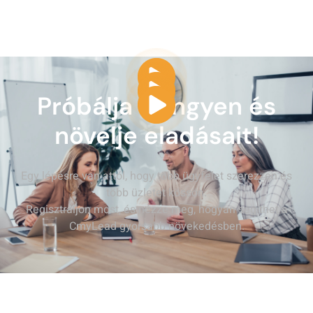
Próbálja ki ingyen és
növelje eladásait!
Egy lépésre van attól, hogy több ügyfelet szerezzen és
több üzletet kössön.
Regisztráljon most, és nézze meg, hogyan segíthet a
CmyLead gyorsabb növekedésben.