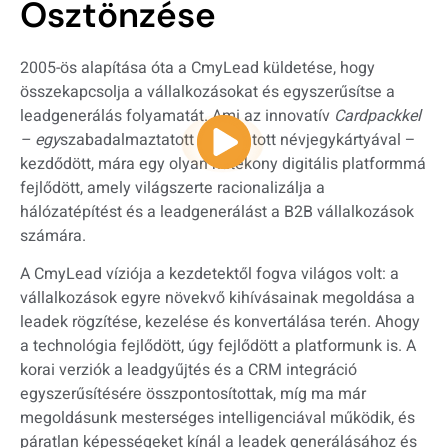
Ösztönzése
2005-ös alapítása óta a CmyLead küldetése, hogy
összekapcsolja a vállalkozásokat és egyszerűsítse a
leadgenerálás folyamatát. Ami az innovatív
Cardpackkel
– egy
szabadalmaztatott nyomtatott névjegykártyával –
kezdődött, mára egy olyan hatékony digitális platformmá
fejlődött, amely világszerte racionalizálja a
hálózatépítést és a leadgenerálást a B2B vállalkozások
számára.
A CmyLead víziója a kezdetektől fogva világos volt: a
vállalkozások egyre növekvő kihívásainak megoldása a
leadek rögzítése, kezelése és konvertálása terén. Ahogy
a technológia fejlődött, úgy fejlődött a platformunk is. A
korai verziók a leadgyűjtés és a CRM integráció
egyszerűsítésére összpontosítottak, míg ma már
megoldásunk mesterséges intelligenciával működik, és
páratlan képességeket kínál a leadek generálásához és