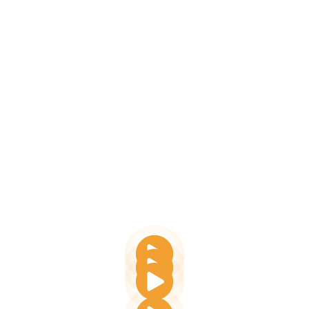
A CmyLead egy minden egyben platform, amelyet arra
terveztek, hogy segítse a vállalkozásokat a leadek
megszerzésében és az értékes kapcsolatok kiépítésében.
Egyesíti a digitális névjegykártyákat, a valós idejű elemzést
és a CRM integrációt a hálózatépítés racionalizálása és az
interakciók sikerének mérése érdekében.