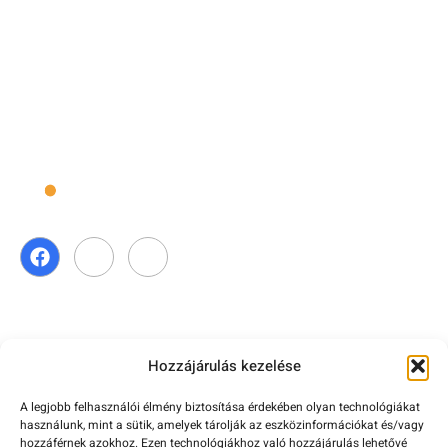
Szerzői jog ⓒ 2026 CmyLead Minden jog fenntartva.
Hozzájárulás kezelése
Hasznos Linkek
A legjobb felhasználói élmény biztosítása érdekében olyan technológiákat
használunk, mint a sütik, amelyek tárolják az eszközinformációkat és/vagy
Home
Áttekintés
Rólunk
Jellemzők
Árképzés
F.A.Q
Kapcsolat
hozzáférnek azokhoz. Ezen technológiákhoz való hozzájárulás lehetővé