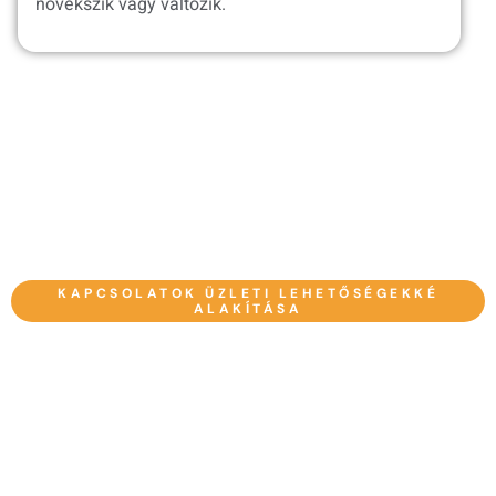
növekszik vagy változik.
KAPCSOLATOK ÜZLETI LEHETŐSÉGEKKÉ
ALAKÍTÁSA
Hogyan Működik A CmyLead:
CmyCadyLeads:
Vezetékgyűjtés És
Kapcsolatépítés