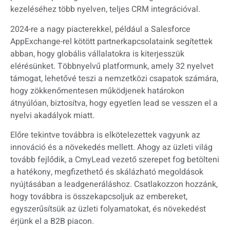
kezeléséhez több nyelven, teljes CRM integrációval.
2024-re a nagy piacterekkel, például a Salesforce
AppExchange-rel kötött partnerkapcsolataink segítettek
abban, hogy globális vállalatokra is kiterjesszük
elérésünket. Többnyelvű platformunk, amely 32 nyelvet
támogat, lehetővé teszi a nemzetközi csapatok számára,
hogy zökkenőmentesen működjenek határokon
átnyúlóan, biztosítva, hogy egyetlen lead se vesszen el a
nyelvi akadályok miatt.
Előre tekintve továbbra is elkötelezettek vagyunk az
innováció és a növekedés mellett. Ahogy az üzleti világ
tovább fejlődik, a CmyLead vezető szerepet fog betölteni
a hatékony, megfizethető és skálázható megoldások
nyújtásában a leadgeneráláshoz. Csatlakozzon hozzánk,
hogy továbbra is összekapcsoljuk az embereket,
egyszerűsítsük az üzleti folyamatokat, és növekedést
érjünk el a B2B piacon.