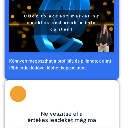
Click to accept marketing
cookies and enable this
content
Könnyen megoszthatja profilját, és pillanatok alatt
több érdeklődővel léphet kapcsolatba.
Ne veszítse el a
értékes leadeket még ma