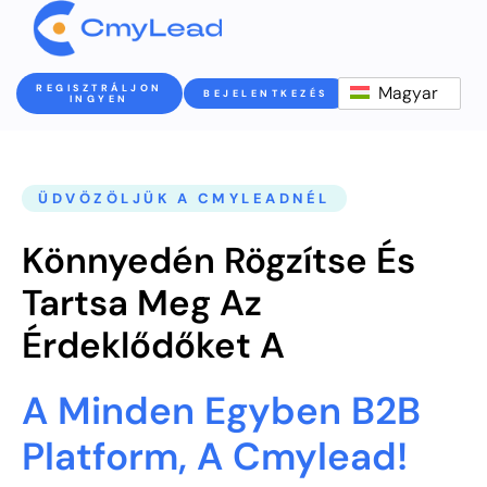
REGISZTRÁLJON
Magyar
BEJELENTKEZÉS
INGYEN
ÜDVÖZÖLJÜK A CMYLEADNÉL
Könnyedén Rögzítse És
Tartsa Meg Az
Érdeklődőket A
A Minden Egyben B2B
Platform, A Cmylead!