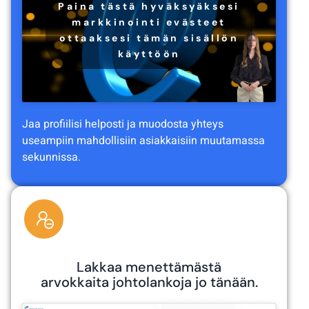
Paina tästä hyväksyäksesi
markkinointi evästeet
ottaaksesi tämän sisällön
käyttöön
Jaa profiilisi helposti ja muodosta yhteys
useampiin mahdollisiin asiakkaisiin muutamassa
sekunnissa.
Lakkaa menettämästä
arvokkaita johtolankoja jo tänään.