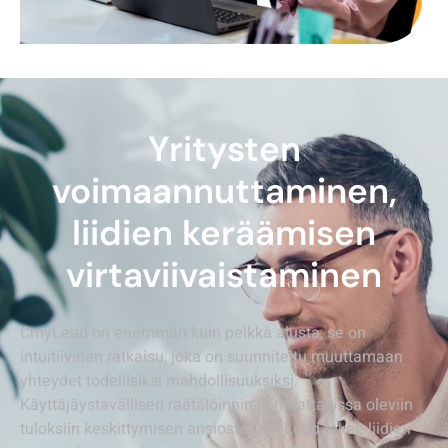
Yritysten
voimaannuttaminen,
liidien keräämisen
virtaviivaistaminen
CmyLead on enemmän kuin pelkkä alusta, se on
intuitiivinen ratkaisu, joka on suunniteltu muuttamaan
yhteydet todellisiksi mahdollisuuksiksi.
Käyttäjäystävällisen räätälöinnin ja mitattavissa oleviin
tuloksiin keskittymisen ansiosta CmyLead tekee liidien