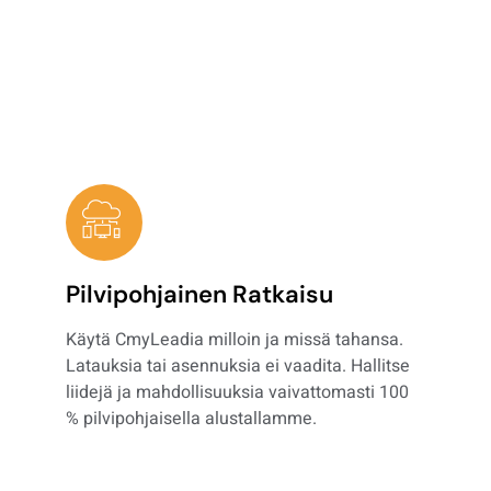
intuitiivisen, käyttäjäystävällisen käyttöliittymän avulla
voit virtaviivaistaa myyntiprosessiasi ja edistää kasvua
nopeammin kuin koskaan.
Pilvipohjainen Ratkaisu
Käytä CmyLeadia milloin ja missä tahansa.
Latauksia tai asennuksia ei vaadita. Hallitse
liidejä ja mahdollisuuksia vaivattomasti 100
% pilvipohjaisella alustallamme.