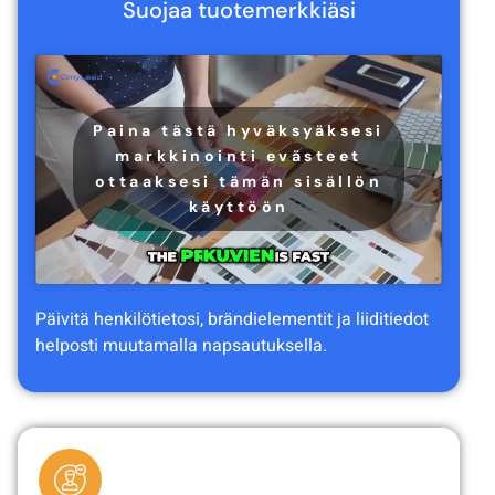
Suojaa tuotemerkkiäsi
Paina tästä hyväksyäksesi
markkinointi evästeet
ottaaksesi tämän sisällön
käyttöön
Päivitä henkilötietosi, brändielementit ja liiditiedot
helposti muutamalla napsautuksella.