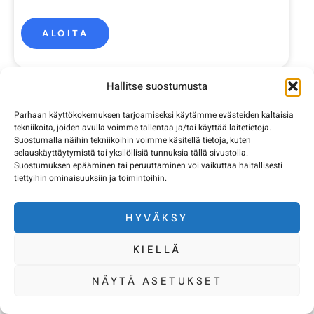
ALOITA
Hallitse suostumusta
Enintään 15 Käyttäjää
Parhaan käyttökokemuksen tarjoamiseksi käytämme evästeiden kaltaisia
tekniikoita, joiden avulla voimme tallentaa ja/tai käyttää laitetietoja.
Suostumalla näihin tekniikoihin voimme käsitellä tietoja, kuten
$30
selauskäyttäytymistä tai yksilöllisiä tunnuksia tällä sivustolla.
Suostumuksen epääminen tai peruuttaminen voi vaikuttaa haitallisesti
tiettyihin ominaisuuksiin ja toimintoihin.
Käyttäjää Kohti Vuosittain
HYVÄKSY
ALOITA
KIELLÄ
NÄYTÄ ASETUKSET
Enintään 25 Käyttäjää