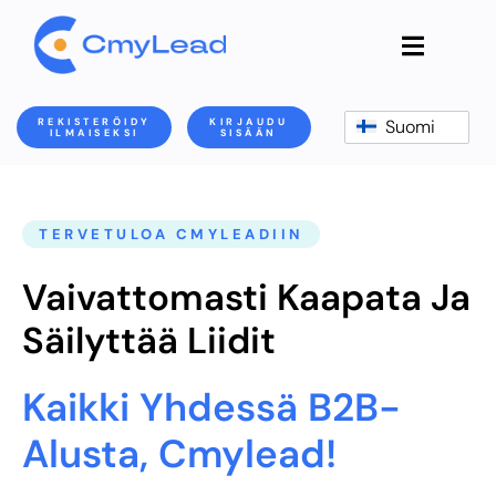
REKISTERÖIDY
KIRJAUDU
Suomi
ILMAISEKSI
SISÄÄN
TERVETULOA CMYLEADIIN
Vaivattomasti Kaapata Ja
Säilyttää Liidit
Kaikki Yhdessä B2B-
Alusta, Cmylead!