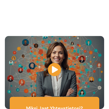
arvokkaita yhteyksiä. Siinä yhdistyvät digitaaliset
käyntikortit, reaaliaikainen analytiikka ja CRM-integraatio,
joiden avulla verkostoitumista voidaan tehostaa ja
vuorovaikutuksen onnistumista mitata.
Miksi Jaat Yhteystietosi?