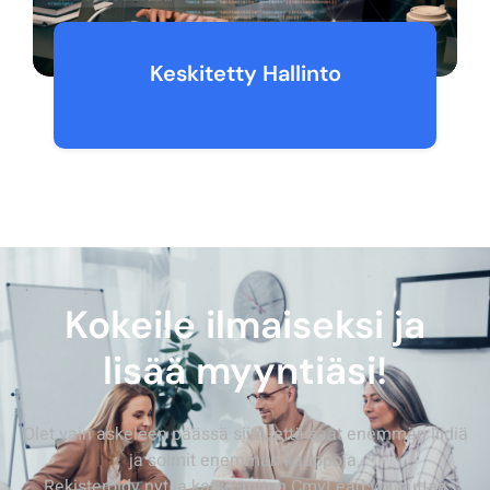
Keskitetty Hallinto
Kokeile ilmaiseksi ja
lisää myyntiäsi!
Olet vain askeleen päässä siitä, että saat enemmän liidiä
ja solmit enemmän kauppoja.
Rekisteröidy nyt ja katso, miten CmyLead voi auttaa