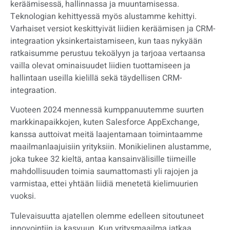
keräämisessä, hallinnassa ja muuntamisessa.
Teknologian kehittyessä myös alustamme kehittyi.
Varhaiset versiot keskittyivät liidien keräämisen ja CRM-
integraation yksinkertaistamiseen, kun taas nykyään
ratkaisumme perustuu tekoälyyn ja tarjoaa vertaansa
vailla olevat ominaisuudet liidien tuottamiseen ja
hallintaan useilla kielillä sekä täydellisen CRM-
integraation.
Vuoteen 2024 mennessä kumppanuutemme suurten
markkinapaikkojen, kuten Salesforce AppExchange,
kanssa auttoivat meitä laajentamaan toimintaamme
maailmanlaajuisiin yrityksiin. Monikielinen alustamme,
joka tukee 32 kieltä, antaa kansainvälisille tiimeille
mahdollisuuden toimia saumattomasti yli rajojen ja
varmistaa, ettei yhtään liidiä menetetä kielimuurien
vuoksi.
Tulevaisuutta ajatellen olemme edelleen sitoutuneet
innovointiin ja kasvuun. Kun yritysmaailma jatkaa