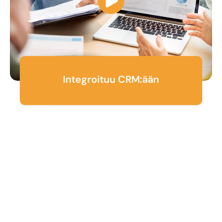
Integroituu CRM:ään