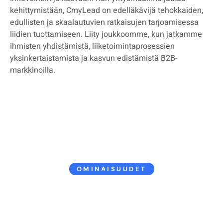
kehittymistään, CmyLead on edelläkävijä tehokkaiden,
edullisten ja skaalautuvien ratkaisujen tarjoamisessa
liidien tuottamiseen. Liity joukkoomme, kun jatkamme
ihmisten yhdistämistä, liiketoimintaprosessien
yksinkertaistamista ja kasvun edistämistä B2B-
markkinoilla.
OMINAISUUDET
Vaivaton liidien kerääminen, älykkäät integraatiot ja
reaaliaikainen analytiikka – kaikki CmyLeadin
saumattomalla, pilvipohjaisella alustalla. Sen