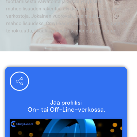
tuottamisesta vaivatonta ja antaa yrityksille
mahdollisuuden rakentaa älykkäämpiä ja vahvempia
verkostoja. Jokainen vuorovaikutus muuttuu
mahdollisuudeksi CmyLeadin avulla, joka on suunniteltu
tehokkuutta, skaalautuvuutta ja menestystä varten.
Jaa
profiilisi
On- tai Off-Line-verkossa.