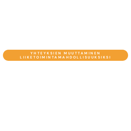
YHTEYKSIEN MUUTTAMINEN
LIIKETOIMINTAMAHDOLLISUUKSIKSI
Miten CmyLead Toimii:
CmyCadyLeads: Ota
Johtolankoja Ja Rakenna
Yhteyksiä
CmyLead on kokonaisvaltainen alusta, joka on suunniteltu
auttamaan yrityksiä keräämään liidit ja rakentamaan