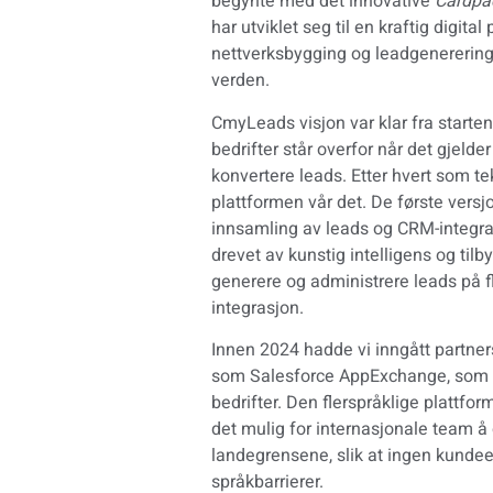
begynte med det innovative
Cardpa
har utviklet seg til en kraftig digita
nettverksbygging og leadgenerering 
verden.
CmyLeads visjon var klar fra starte
bedrifter står overfor når det gjelde
konvertere leads. Etter hvert som te
plattformen vår det. De første vers
innsamling av leads og CRM-integra
drevet av kunstig intelligens og tilb
generere og administrere leads på f
integrasjon.
Innen 2024 hadde vi inngått partne
som Salesforce AppExchange, som hj
bedrifter. Den flerspråklige plattfor
det mulig for internasjonale team å
landegrensene, slik at ingen kunde
språkbarrierer.