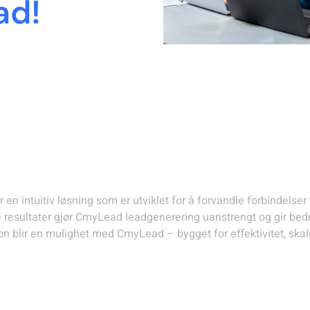
ad!
g effektiviserer innhent
n intuitiv løsning som er utviklet for å forvandle forbindelser 
 resultater gjør CmyLead leadgenerering uanstrengt og gir bedri
jon blir en mulighet med CmyLead – bygget for effektivitet, ska