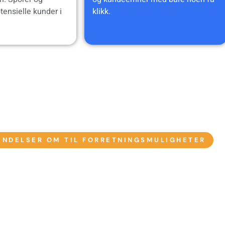
tensielle kunder i
klikk.
INDELSER OM TIL FORRETNINGSMULIGHETER
an CmyLead Fungerer:
elle Kunder Og Bygg Fo