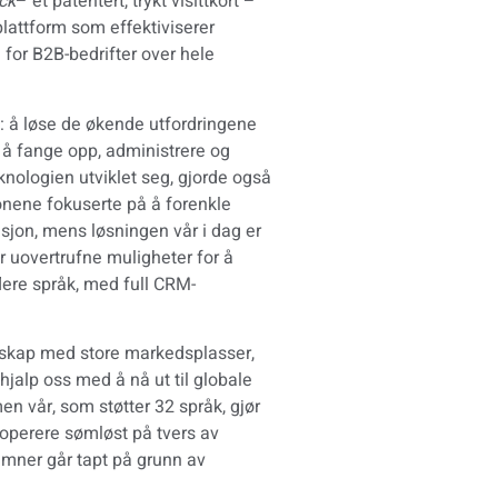
ck
– et patentert, trykt visittkort –
l plattform som effektiviserer
for B2B-bedrifter over hele
n: å løse de økende utfordringene
r å fange opp, administrere og
knologien utviklet seg, gjorde også
jonene fokuserte på å forenkle
sjon, mens løsningen vår i dag er
yr uovertrufne muligheter for å
lere språk, med full CRM-
rskap med store markedsplasser,
alp oss med å nå ut til globale
men vår, som støtter 32 språk, gjør
 operere sømløst på tvers av
emner går tapt på grunn av