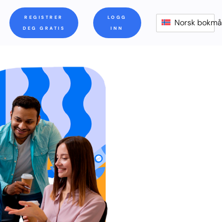
REGISTRER
LOGG
Norsk bokmå
DEG GRATIS
INN