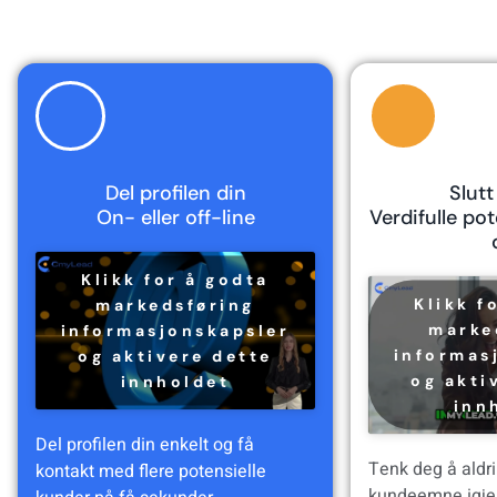
Del
profilen
din
Slutt
On- eller off-line
Verdifulle pot
Klikk for å godta
Klikk f
markedsføring
marke
informasjonskapsler
informas
og aktivere dette
og akti
innholdet
inn
Del profilen din enkelt og få
Tenk deg å aldri
kontakt med flere potensielle
kundeemne igjen