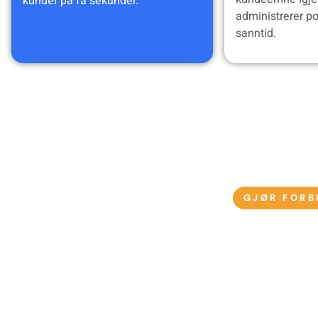
kunder på få sekunder.
administrerer po
sanntid.
GJØR FORB
Hvord
Fang Opp Potensi