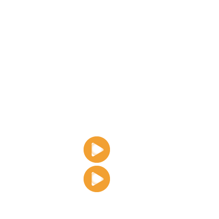
CmyLead er en alt-i-
leads og bygge verdi
sanntidsanalyse og 
suksessen til intera