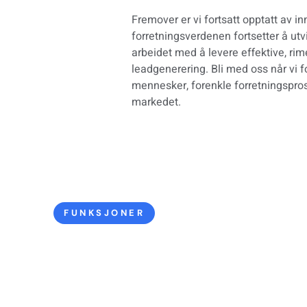
Fremover er vi fortsatt opptatt av i
forretningsverdenen fortsetter å utv
arbeidet med å levere effektive, rim
leadgenerering. Bli med oss når vi 
mennesker, forenkle forretningspros
markedet.
FUNKSJONER
 av leads, smarte integrasjoner og analyser i sanntid – alt i
ybaserte plattform. Med det intuitive, brukervennlige
 effektivisere salgsprosessen og øke veksten raskere enn