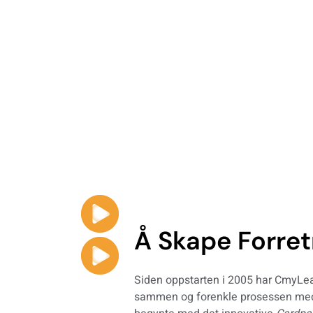
ett-plattform som er utviklet for å hjelpe bedrifter med å fange
fulle kontakter. Den kombinerer digitale visittkort,
CRM-integrasjon for å effektivisere nettverksbygging og måle
ksjonene dine.
Å Skape Forret
Siden oppstarten i 2005 har CmyLea
sammen og forenkle prosessen med