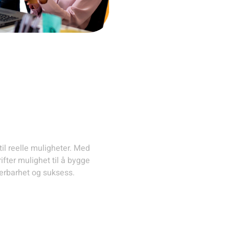
ing av leads
til reelle muligheter. Med
fter mulighet til å bygge
lerbarhet og suksess.