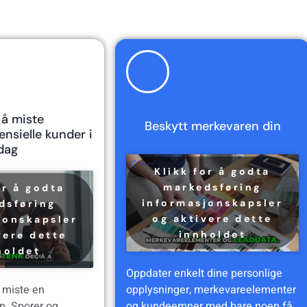
 å miste
Beskytt merkevaren din
ensielle kunder i
dag
Klikk for å godta
markedsføring
or å godta
informasjonskapsler
dsføring
og aktivere dette
jonskapsler
innholdet
vere dette
holdet
Oppdater enkelt dine personlige
 miste en
opplysninger, merkevareelementer
. Sporer og
og kundeemner med bare noen få