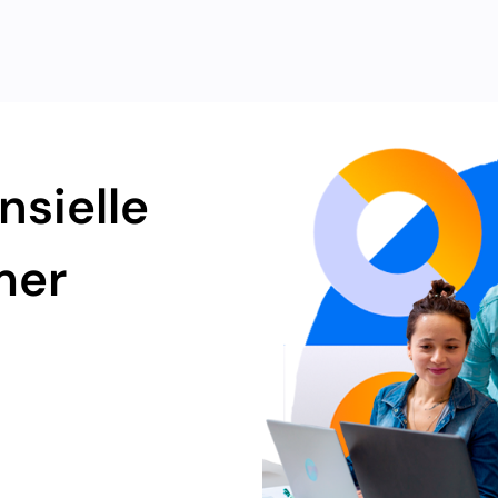
nsielle
mer